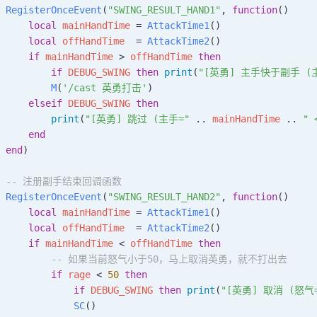
 RegisterOnceEvent
(
"SWING_RESULT_HAND1"
, 
function
()
     local
 mainHandTime
 = 
AttackTime1
()
     local
 offHandTime
  = 
AttackTime2
()
     if
 mainHandTime
 > 
offHandTime
 then
         if
 DEBUG_SWING
 then
 print
(
"[英勇] 主手快于副手 (主
         M
(
'/cast 英勇打击'
)
     elseif
 DEBUG_SWING
 then
         print
(
"[英勇] 跳过 (主手=" 
.. 
mainHandTime
 .. 
" 
     end
 end
)
  -- 注册副手结束回调函数
 RegisterOnceEvent
(
"SWING_RESULT_HAND2"
, 
function
()
     local
 mainHandTime
 = 
AttackTime1
()
     local
 offHandTime
  = 
AttackTime2
()
     if
 mainHandTime
 < 
offHandTime
 then
          -- 如果当前怒气小于50，马上取消英勇，就不打出去
         if
 rage
 < 
50
 then
             if
 DEBUG_SWING
 then
 print
(
"[英勇] 取消 (怒气=
             SC
()