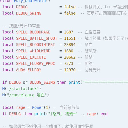
ction
 Fury_DualWield
()
 local
 DEBUG
              = 
false
 -- 调试开关：true=输出
 local
 DEBUG_SWING
        = 
false
  -- 英勇打击回调调试开关
  -- 技能/光环ID常量
 local
 SPELL_BLOODRAGE
    = 
2687
  -- 血性狂暴
 local
 SPELL_BATTLE_SHOUT
 = 
11551
 -- 战斗怒吼（如果学习了TA
 local
 SPELL_BLOODTHIRST
  = 
23894
 -- 嗜血
 local
 SPELL_WHIRLWIND
    = 
1680
  -- 旋风斩
 local
 SPELL_EXECUTE
      = 
20662
 -- 斩杀
 local
 SPELL_FLURRY_PROC
  = 
7373
  -- 断筋
 local
 AURA_FLURRY
        = 
12970
 -- 乱舞光环
 if
 DEBUG
 or 
DEBUG_SWING
 then
 print
(
"===================
 M
(
'/startattack'
)
 M
(
"/cancelaura 嗜血"
)
 local
 rage
 = 
Power
(
1
) 
-- 当前怒气值
 if
 DEBUG
 then
 print
(
"[怒气] 初始=" 
.. 
rage
) 
end
   -- 如果怒气不够使用一个嗜血了，就使用血性狂暴