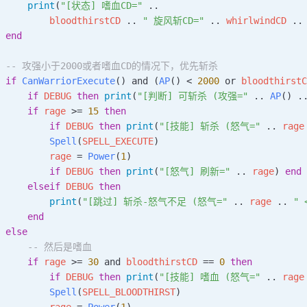
     print
(
"[状态] 嗜血CD=" 
..
         bloodthirstCD
 .. 
" 旋风斩CD=" 
.. 
whirlwindCD
 ..
 end
  -- 攻强小于2000或者嗜血CD的情况下，优先斩杀
 if
 CanWarriorExecute
() and (
AP
() < 
2000
 or 
bloodthirstC
     if
 DEBUG
 then
 print
(
"[判断] 可斩杀 (攻强=" 
.. 
AP
() .
     if
 rage
 >= 
15
 then
         if
 DEBUG
 then
 print
(
"[技能] 斩杀 (怒气=" 
.. 
rage
         Spell
(
SPELL_EXECUTE
)
         rage
 = 
Power
(
1
)
         if
 DEBUG
 then
 print
(
"[怒气] 刷新=" 
.. 
rage
) 
end
     elseif
 DEBUG
 then
         print
(
"[跳过] 斩杀-怒气不足 (怒气=" 
.. 
rage
 .. 
" 
     end
 else
      -- 然后是嗜血
     if
 rage
 >= 
30
 and 
bloodthirstCD
 == 
0
 then
         if
 DEBUG
 then
 print
(
"[技能] 嗜血 (怒气=" 
.. 
rage
         Spell
(
SPELL_BLOODTHIRST
)
         rage
 = 
Power
(
1
)