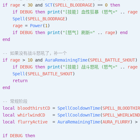
 if
 rage
 < 
30
 and 
SCT
(
SPELL_BLOODRAGE
) == 
0
 then
     if
 DEBUG
 then
 print
(
"[技能] 血性狂暴 (怒气=" 
.. 
rage
 
     Spell
(
SPELL_BLOODRAGE
)
     rage
 = 
Power
(
1
)
     if
 DEBUG
 then
 print
(
"[怒气] 刷新=" 
.. 
rage
) 
end
 end
  -- 如果没有战斗怒吼了，补一个
 if
 rage
 > 
10
 and 
AuraRemainingTime
(
SPELL_BATTLE_SHOUT
) 
     if
 DEBUG
 then
 print
(
"[技能] 战斗怒吼 (怒气=" 
.. 
rage
 
     Spell
(
SPELL_BATTLE_SHOUT
)
     return
 end
  -- 常规阶段
 local
 bloodthirstCD
 = 
SpellCooldownTime
(
SPELL_BLOODTHIR
 local
 whirlwindCD
   = 
SpellCooldownTime
(
SPELL_WHIRLWIND
 local
 flurryActive
  = 
AuraRemainingTime
(
AURA_FLURRY
) > 
 if
 DEBUG
 then