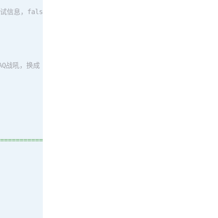
调试信息，false=静默
Q战吼，换成 25289）
================="
) 
end