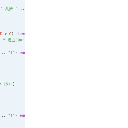
 
" 乱舞=" 
.. 
tostring
(
flurryActive
) .. 
" 怒气=" 
.. 
rage
)
D
 > 
0
) 
then
. 
" 嗜血CD=" 
.. 
bloodthirstCD
 .. 
")"
) 
end
 .. 
")"
) 
end
< 15)"
)
 .. 
")"
) 
end