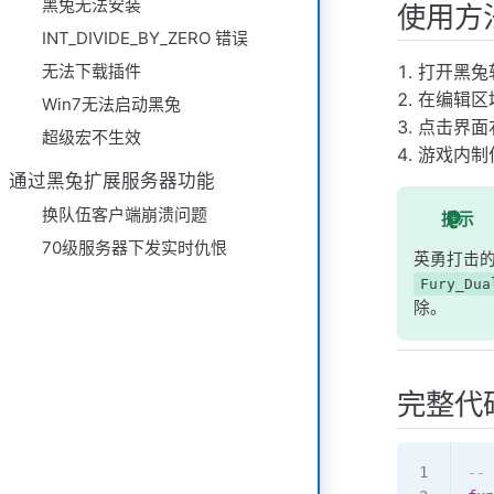
黑兔无法安装
使用方
INT_DIVIDE_BY_ZERO 错误
无法下载插件
打开黑兔
在编辑区
Win7无法启动黑兔
点击界面
超级宏不生效
游戏内制
通过黑兔扩展服务器功能
换队伍客户端崩溃问题
提示
70级服务器下发实时仇恨
英勇打击
Fury_Dua
除。
完整代
--