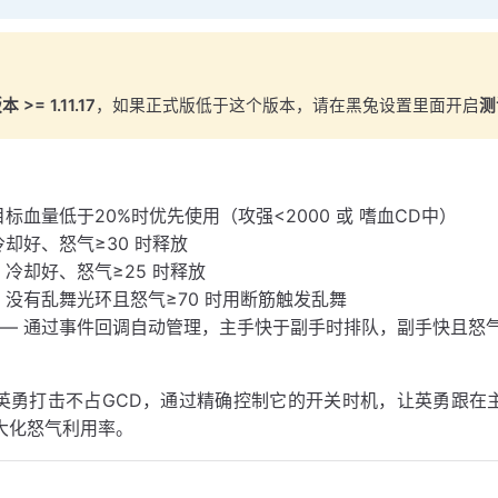
>= 1.11.17
，如果正式版低于这个版本，请在黑兔设置里面开启
测
：
目标血量低于20%时优先使用（攻强<2000 或 嗜血CD中）
冷却好、怒气≥30 时释放
 冷却好、怒气≥25 时释放
 没有乱舞光环且怒气≥70 时用断筋触发乱舞
— 通过事件回调自动管理，主手快于副手时排队，副手快且怒气<
英勇打击不占GCD，通过精确控制它的开关时机，让英勇跟在
大化怒气利用率。