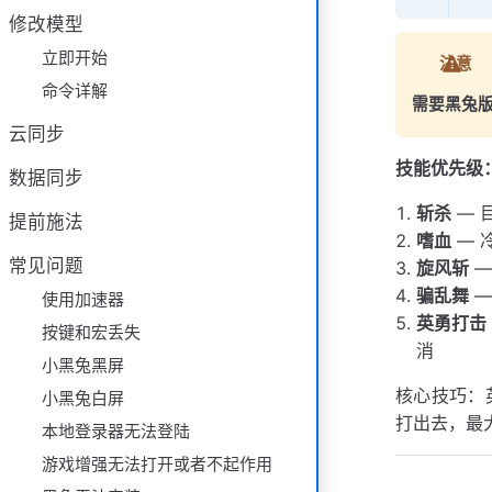
修改模型
立即开始
注意
命令详解
需要黑兔版本 
云同步
技能优先级
数据同步
斩杀
— 
提前施法
嗜血
— 
常见问题
旋风斩
—
骗乱舞
—
使用加速器
英勇打击
按键和宏丢失
消
小黑兔黑屏
核心技巧：
小黑兔白屏
打出去，最
本地登录器无法登陆
游戏增强无法打开或者不起作用