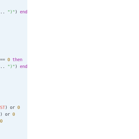
.. 
")"
) 
end
== 
0
 then
.. 
")"
) 
end
ST
) or 
0
) or 
0
0