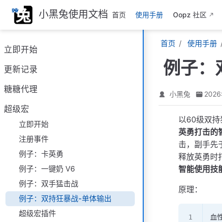
跳
小黑兔使用文档
首页
使用手册
Oopz 社区
至
主
首页
使用手册
要
立即开始
內
例子：
容
更新记录
糖糖代理
小黑兔
202
超级宏
以60级双
立即开始
英勇打击的
注册事件
击，副手先
例子：卡英勇
释放英勇时
例子：一键奶 V6
智能使用技
例子：双手猛击战
原理：
例子：双持狂暴战-单体输出
超级宏插件
血性