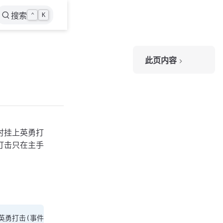
搜索
⌃
K
此页内容
使用方法
完整代码
自定义修改
调怒气门槛
关闭英勇打击
换版本：修改技能ID
时挂上英勇打
打击只在主手
开启调试日志
注意事项
常见问题
英勇打击打不出去
 英勇打击(事件回调)