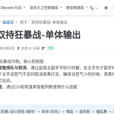
Discord 社区
巫妖王之怒数据库
模型数据库
超级宏
例子：双持狂暴战-单体输出
双持狂暴战-单体输出
6年6月8日
大约 6 分钟
文档
持狂暴战为例。核心机制是
智能排队与取消
，通过监视主副手平砍计时器，在主手先于副手
于主手且怒气不足时取消英勇打击，确保当怒气少的时候，英勇
打出去。
能
，通过CD和攻强来智能判断使用什么技能
狂暴/战斗怒吼(维持) → 斩杀(优先) → 嗜血 → 旋风斩 → 骗乱舞 →