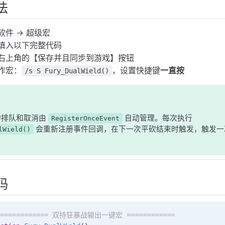
法
软件 → 超级宏
填入以下完整代码
右上角的【保存并且同步到游戏】按钮
作宏：
，设置快捷键
一直按
/s S Fury_DualWield()
的排队和取消由
自动管理。每次执行
RegisterOnceEvent
会重新注册事件回调，在下一次平砍结束时触发，触发一
lWield()
码
 ============ 双持狂暴战输出一键宏 ============