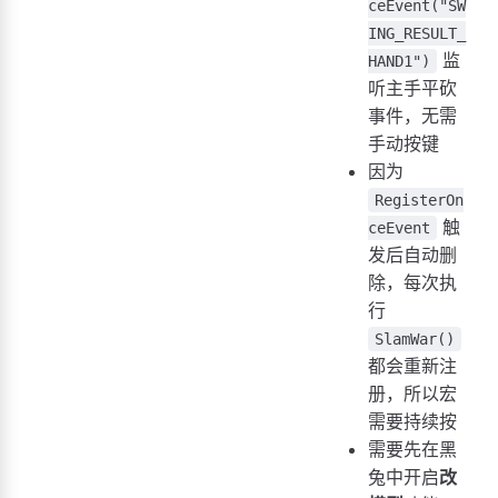
ceEvent("SW
ING_RESULT_
监
HAND1")
听主手平砍
事件，无需
手动按键
因为
RegisterOn
触
ceEvent
发后自动删
除，每次执
行
SlamWar()
都会重新注
册，所以宏
需要持续按
需要先在黑
兔中开启
改