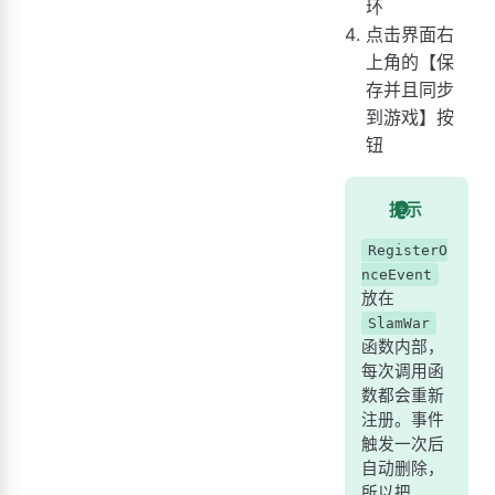
环
点击界面右
上角的【保
存并且同步
到游戏】按
钮
提示
RegisterO
nceEvent
放在
SlamWar
函数内部，
每次调用函
数都会重新
注册。事件
触发一次后
自动删除，
所以把