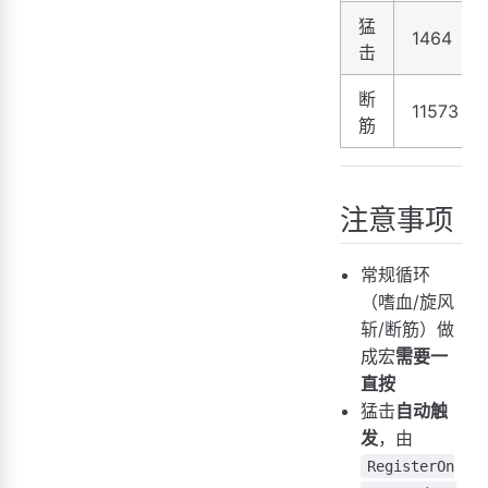
猛
1464
击
断
11573
筋
注意事项
常规循环
（嗜血/旋风
斩/断筋）做
成宏
需要一
直按
猛击
自动触
发
，由
RegisterOn