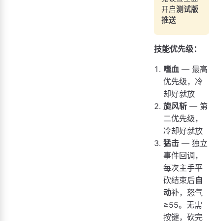
开启
测试版
推送
技能优先级：
嗜血
— 最高
优先级，冷
却好就放
旋风斩
— 第
二优先级，
冷却好就放
猛击
— 独立
事件回调，
每次主手平
砍结束后
自
动
补，怒气
≥55。无需
按键，砍完