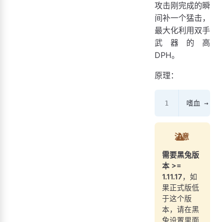
攻击刚完成的瞬
为什么怒气高的时候打断筋而不是英勇打击
间补一个猛击，
最大化利用双手
武器的高
DPH。
原理：
嗜血 → 旋
注意
需要黑兔版
本 >=
1.11.17
，如
果正式版低
于这个版
本，请在黑
兔设置里面