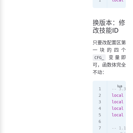
local
 CFG
换版本：修
改技能ID
只要改配置区第
一块的四个
变量即
CFG_
可，函数体完全
不动：
-- 3.3.
local
 CFG
local
 CFG
local
 CFG
local
 CFG
-- 1.1