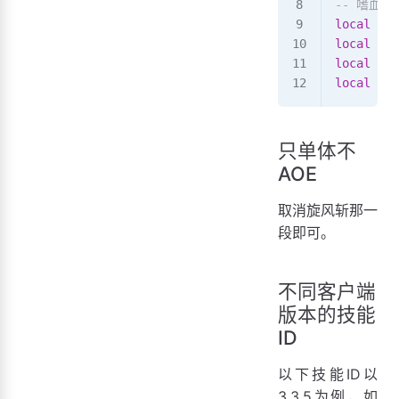
-- 嗜血技能
local
 CFG
local
 CFG
local
 CFG
local
 CFG
只单体不
AOE
取消旋风斩那一
段即可。
不同客户端
版本的技能
ID
以下技能ID以
3.3.5为例，如