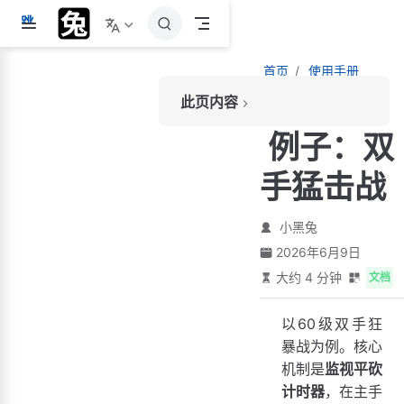
跳
至
主
首页
使用手册
要
超级宏
內
此页内容
例子：双手猛击战
容
使用方法
例子：双
完整代码
手猛击战
自定义修改
调猛击怒气门槛
小黑兔
调泄怒门槛
2026年6月9日
换版本：修改技能ID
大约 4 分钟
文档
只单体不AOE
不同客户端版本的技能ID
以60级双手狂
注意事项
暴战为例。核心
常见问题
机制是
监视平砍
猛击没触发
计时器
，在主手
想暂停自动猛击