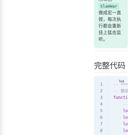
SlamWar
做成宏一直
按，每次执
行都会重新
挂上猛击监
听。
完整代码
-- ====
-- 做成宏 
function
 
    -- 
    local
    local
    local
    local