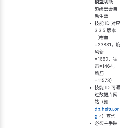
模型
功能，
超级宏会自
动生效
技能 ID 对应
3.3.5 版本
（嗜血
=23881，旋
风斩
=1680，猛
击=1464，
断筋
=11573）
技能 ID 可通
过数据库网
站（如
db.heitu.or
g
）查询
必须主手装