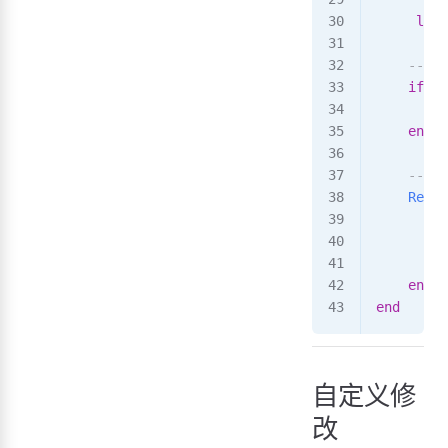
     loca
    --
    if
 no
        S
    end
    -
    Regis
        i
         
        e
    end
)
end
自定义修
改